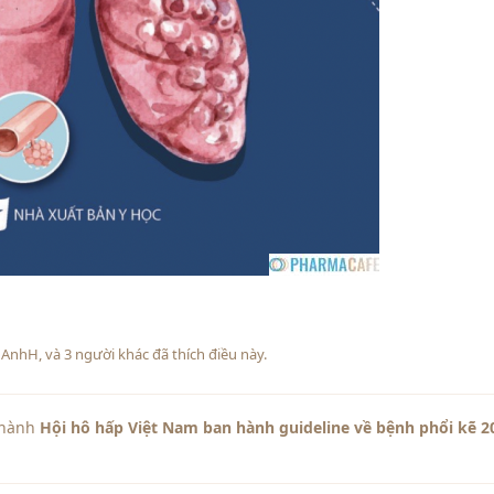
,
AnhH
, và
3
người khác
đã thích điều này
.
 thành
Hội hô hấp Việt Nam ban hành guideline về bệnh phổi kẽ 2