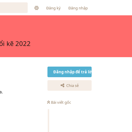
Đăng ký
Đăng nhập
ổi kẽ 2022
Đăng nhập để trả lời
Chia sẻ
a.
Bài viết gốc