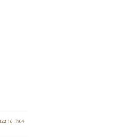
Trả lời
022
16 Th04