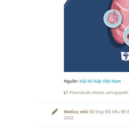
Nguồn:
Hội hô hấp Việt Nam
PharmaCafe_Master
,
anhnguye60
Medica_wiki
đã thay đổi tiêu đề
2022
.