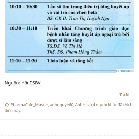
Nguồn: Hội DSBV
Trả lời
PharmaCafe_Master
,
anhnguye60
,
AnhH
, và
4
người khác
đã thích
điều này
.