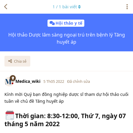
1
/
1
bài viết
Hội thảo y tế
Hội thảo Dược lâm sàng ngoại trú trên bệnh lý Tăng
huyết áp
Chia sẻ
Medica_wiki
5 Th05 2022
Đã chỉnh sửa
Kính mời Quý bạn đồng nghiệp dược sĩ tham dự hội thảo cuối
tuần về chủ đề Tăng huyết áp
Thời gian: 8:30-12:00, Thứ 7, ngày 07
tháng 5 năm 2022