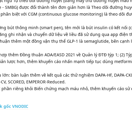
ật ngữ Tự theo dõi đường huyết (bằng máy thử đường huyết mao mạ
e - SMBG) được đổi thành tên đơn giản hơn là Theo dõi đường huy
 phân biệt với CGM (continuous glucose monitoring) là theo dõi đ
ững bút thông minh (smart pen), tên mới là bút insulin có kết nối 
 năng ghi nhận và chuyển dữ liệu về liều đã sử dụng qua app điện t
 thuận thêm một đồng vận thụ thể GLP-1 là semaglutide, bên cạnh l
ch hợp thêm Đồng thuận ADA/EASD 2021 về Quản lý ĐTĐ týp 1; (2) Tý
giản lược hơn, thêm khuyến cáo nhấn mạnh tiếp tục dùng metform
lớn: bàn luận thêm về kết quả các thử nghiệm DAPA-HF, DAPA-CK
-CV, SCORED, EMPEROR-Reduced.
 phần riêng khỏi Biến chứng mạch máu nhỏ, thêm khuyến cáo sử
nk gốc VNODIC