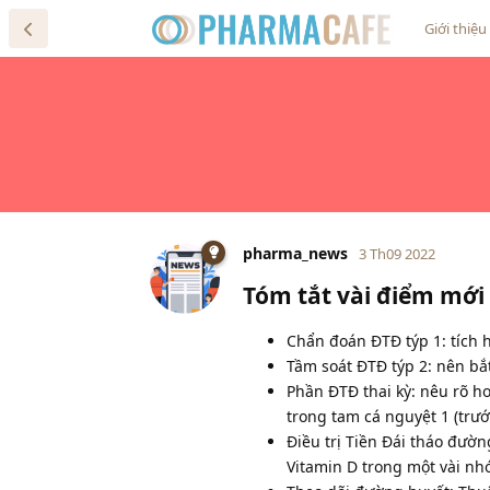
Giới thiệu
pharma_news
3 Th09 2022
Tóm tắt vài điểm mới
Chẩn đoán ĐTĐ týp 1: tích
Tầm soát ĐTĐ týp 2: nên bắt
Phần ĐTĐ thai kỳ: nêu rõ h
trong tam cá nguyệt 1 (trướ
Điều trị Tiền Đái tháo đườ
Vitamin D trong một vài nh