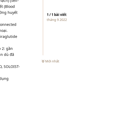
ch) (Self-
ết (Blood
ường huyết
1
/
1
bài viết
tháng 9 2022
(connected
hoại.
iraglutide
p 2: gần
in dù đã
Mới nhất
D, SOLOIST-
 dụng