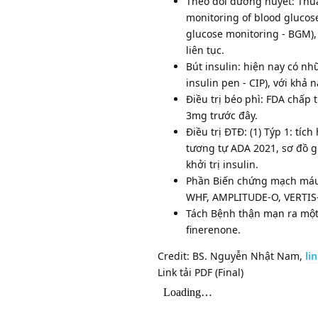
Theo dõi đường huyết: Thu
monitoring of blood glucos
glucose monitoring - BGM),
liên tục.
Bút insulin: hiện nay có nh
insulin pen - CIP), với khả
Điều trị béo phì: FDA chấp
3mg trước đây.
Điều trị ĐTĐ: (1) Týp 1: tí
tương tự ADA 2021, sơ đồ 
khởi trị insulin.
Phần Biến chứng mạch máu 
WHF, AMPLITUDE-O, VERTIS
Tách Bệnh thận mạn ra một
finerenone.
Credit: BS. Nguyễn Nhật Nam,
li
Link tải PDF (Final)