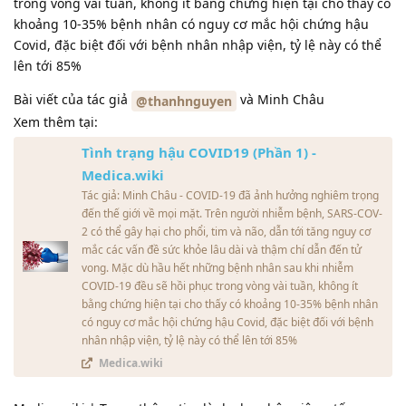
trong vòng vài tuần, không ít bằng chứng hiện tại cho thấy có
khoảng 10-35% bệnh nhân có nguy cơ mắc hội chứng hậu
Covid, đặc biệt đối với bệnh nhân nhập viện, tỷ lệ này có thể
lên tới 85%
Bài viết của tác giả
và Minh Châu
@thanhnguyen
Xem thêm tại:
Tình trạng hậu COVID19 (Phần 1) -
Medica.wiki
Tác giả: Minh Châu - COVID-19 đã ảnh hưởng nghiêm trọng
đến thế giới về mọi mặt. Trên người nhiễm bệnh, SARS-COV-
2 có thể gây hại cho phổi, tim và não, dẫn tới tăng nguy cơ
mắc các vấn đề sức khỏe lâu dài và thậm chí dẫn đến tử
vong. Mặc dù hầu hết những bệnh nhân sau khi nhiễm
COVID-19 đều sẽ hồi phục trong vòng vài tuần, không ít
bằng chứng hiện tại cho thấy có khoảng 10-35% bệnh nhân
có nguy cơ mắc hội chứng hậu Covid, đặc biệt đối với bệnh
nhân nhập viện, tỷ lệ này có thể lên tới 85%
Medica.wiki